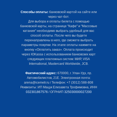
Способы оплаты:
банковской картой на сайте или
через чат-бот.
Для выбора и оплаты билета с помощью
банковской карты, на странице "Кафе" и "Массовые
катания" необходимо выбрать удобный для вас
способ оплаты. После чего вы будете
перенаправлены в него, где сможете выбрать
параметры покупки. На этапе оплаты нажмите на
кнопку «Оплатить заказ». Оплата происходит
через ЮKassa с использованием банковских карт
следующих платежных систем: МИР, VISA
International, Mastercard Worldwide, JCB.
Фактический адрес:
670000, г. Улан-Удэ, пр.
Автомобилистов, 21Е. Электронная почта:
arena@icemetr.ru / Телефон: +7 (3012) 588-808
Реквизиты: ИП Мацук Елизавета Трофимовна, ИНН
032301867576
/ ОГРНИП
325030000027200