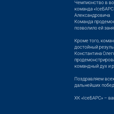
Чемпионство в во
команда «IceБАРС
Александровича.
Команда продемон
позволило ей заня
Кроме того, коман
достойный результ
Константина Олег
продемонстрироват
командный дух и 
Поздравляем всех
дальнейших побед
ХК «IceБАРС» – ва