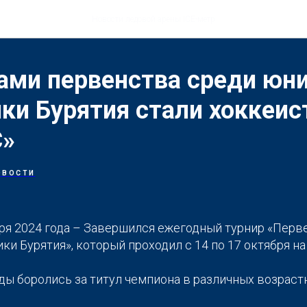
Новости ледовой арены ICE-метр
ами первенства среди юн
ки Бурятия стали хоккеи
С»
ОВОСТИ
бря 2024 года – Завершился ежегодный турнир «Перв
и Бурятия», который проходил с 14 по 17 октября н
ды боролись за титул чемпиона в различных возраст