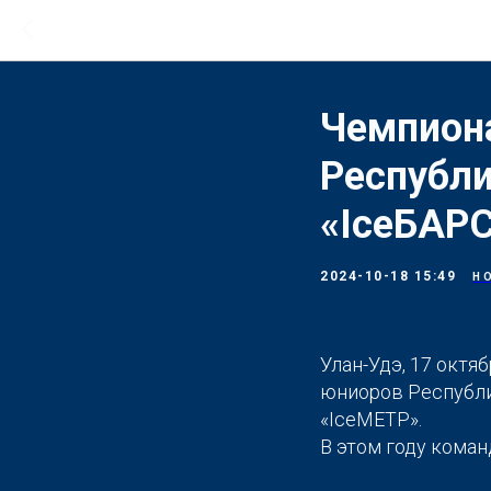
Чемпион
Республи
«IceБАР
2024-10-18 15:49
Н
Улан-Удэ, 17 октя
юниоров Республик
«IceМЕТР».
В этом году коман