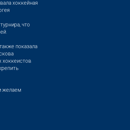
вала хоккейная
ргея
урнира, что
ей.
 также показала
Ускова
х хоккеистов
укрепить
и желаем