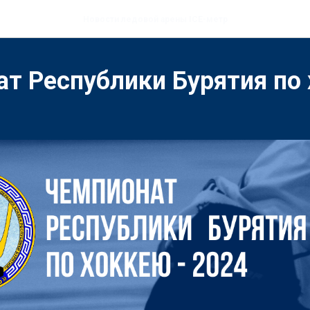
Новости ледовой арены ICE-метр
т Республики Бурятия по