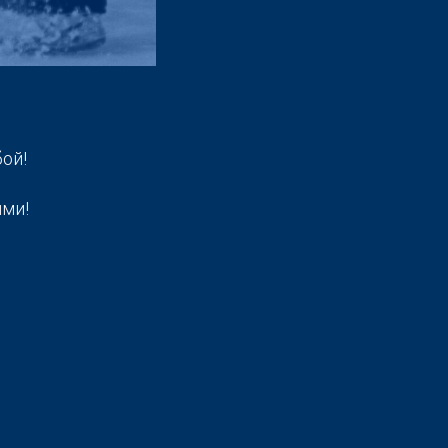
ой!
ыми!